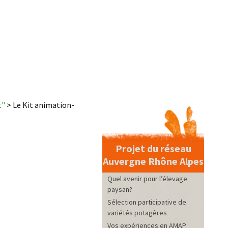
t"
>
Le Kit animation-
Projet du réseau
Auvergne Rhône Alpes
Quel avenir pour l’élevage
paysan?
Sélection participative de
variétés potagères
Vos expériences en AMAP