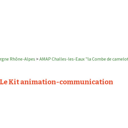
ergne Rhône-Alpes
>
AMAP Challes-les-Eaux "la Combe de camelo
Le Kit animation-communication